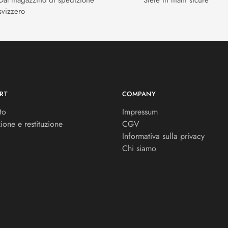
Dal magazzino di spedizione
Siete in mani sicure
svizzero
RT
COMPANY
to
Impressum
ione e restituzione
CGV
Informativa sulla privacy
Chi siamo