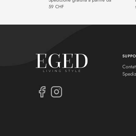
Spedizione gratuita a partire da
59 CHF
SUPPO
Contat
Spediz