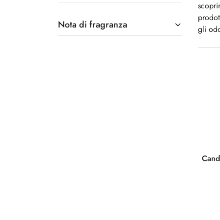
scopri
prodot
Nota di fragranza
gli odo
Cand