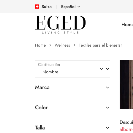
Suiza
Español
Hom
Home
Wellness
Textiles para el bienestar
Clasificación
Marca
Color
Descub
Talla
alborn