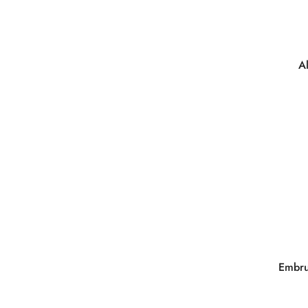
A
Embru