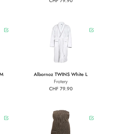
CHF 79.90
 M
Albornoz TWINS White L
Frotery
CHF 79.90