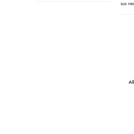
sus ne
Al