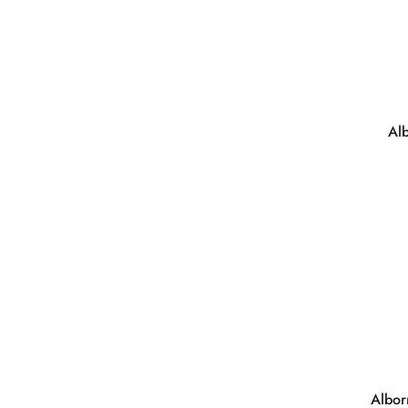
Al
Albor