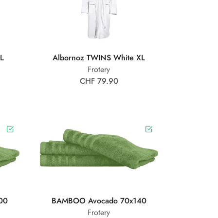
 L
Albornoz TWINS White XL
Frotery
CHF 79.90
00
BAMBOO Avocado 70x140
Frotery