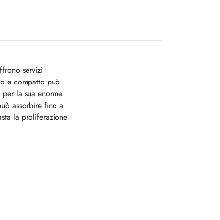
frono servizi
ero e compatto può
e per la sua enorme
può assorbire fino a
asta la proliferazione