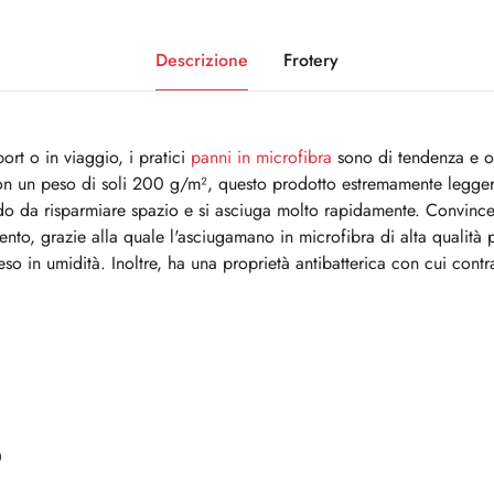
Descrizione
Frotery
ort o in viaggio, i pratici
panni in microfibra
sono di tendenza e of
on un peso di soli 200 g/m², questo prodotto estremamente legg
do da risparmiare spazio e si asciuga molto rapidamente. Convinc
nto, grazie alla quale l'asciugamano in microfibra di alta qualità 
eso in umidità. Inoltre, ha una proprietà antibatterica con cui contr
0
0