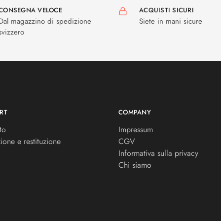
CONSEGNA VELOCE
ACQUISTI SICURI
Dal magazzino di spedizione
Siete in mani sicure
svizzero
RT
COMPANY
to
Impressum
ione e restituzione
CGV
Informativa sulla privacy
Chi siamo