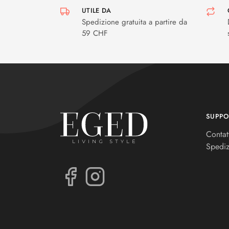
UTILE DA
Spedizione gratuita a partire da
59 CHF
SUPPO
Contat
Spediz