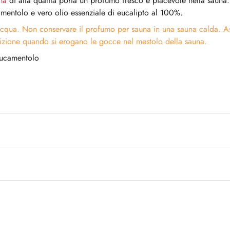
na
di alta qualità porta un profumo fresco e piacevole nella sauna.
 mentolo e vero olio essenziale di eucalipto al 100%.
cqua. Non conservare il profumo per sauna in una sauna calda. Ass
izione quando si erogano le gocce nel mestolo della sauna.
Eucamentolo