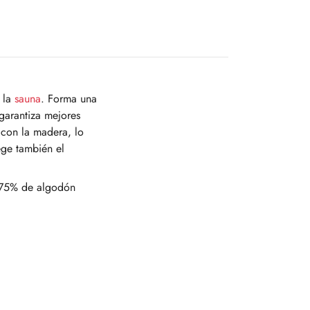
a la
sauna
. Forma una
garantiza mejores
 con la madera, lo
ege también el
n 75% de algodón