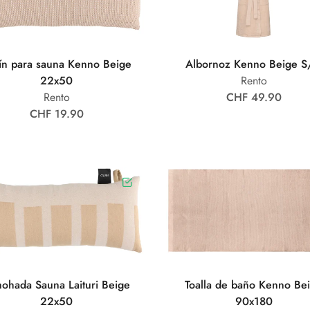
ín para sauna Kenno Beige
Albornoz Kenno Beige 
22x50
Rento
Rento
CHF 49.90
CHF 19.90
ohada Sauna Laituri Beige
Toalla de baño Kenno Be
22x50
90x180