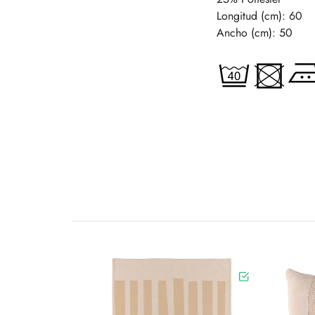
Longitud (cm): 60
Ancho (cm): 50