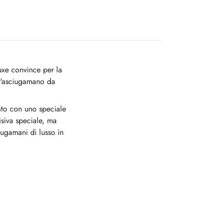
uxe convince per la
 l'asciugamano da
zato con uno speciale
visiva speciale, ma
iugamani di lusso in