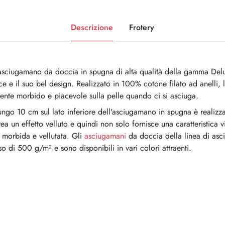
Descrizione
Frotery
l'asciugamano da doccia in spugna di alta qualità della gamma Del
ice e il suo bel design. Realizzato in 100% cotone filato ad anelli,
ente morbido e piacevole sulla pelle quando ci si asciuga.
 lungo 10 cm sul lato inferiore dell'asciugamano in spugna è realiz
crea un effetto velluto e quindi non solo fornisce una caratteristica 
 morbida e vellutata. Gli
asciugamani
da doccia della linea di asc
 di 500 g/m² e sono disponibili in vari colori attraenti.
0