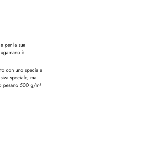
e per la sua
sciugamano è
zato con uno speciale
visiva speciale, ma
sso pesano 500 g/m²