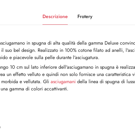
Descrizione
Frotery
l'asciugamano in spugna di alta qualità della gamma Deluxe convinc
 il suo bel design. Realizzato in 100% cotone filato ad anelli, l'a
ido e piacevole sulla pelle durante l'asciugatura.
 lungo 10 cm sul lato inferiore dell'asciugamano in spugna è realiz
crea un effetto velluto e quindi non solo fornisce una caratteristica 
 morbida e vellutata. Gli
asciugamani
della linea di spugna di lu
n una gamma di colori accattivanti.
0
0